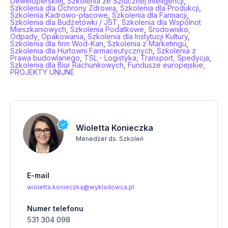
Deweloperskiej
,
Szkolenia ze Sztucznej Inteligencji
,
Szkolenia dla Ochrony Zdrowia
,
Szkolenia dla Produkcji
,
Szkolenia Kadrowo-płacowe
,
Szkolenia dla Farmacji
,
Szkolenia dla Budżetówki / JST
,
Szkolenia dla Wspólnot
Mieszkaniowych
,
Szkolenia Podatkowe
,
Środowisko,
Odpady, Opakowania
,
Szkolenia dla Instytucji Kultury
,
Szkolenia dla firm Wod-Kan
,
Szkolenia z Marketingu
,
Szkolenia dla Hurtowni Farmaceutycznych
,
Szkolenia z
Prawa budowlanego
,
TSL - Logistyka, Transport, Spedycja
,
Szkolenia dla Biur Rachunkowych
,
Fundusze europejskie,
PROJEKTY UNIJNE
Wioletta Konieczka
Menedżer ds. Szkoleń
E-mail
wioletta.konieczka@wykladowca.pl
Numer telefonu
531 304 098