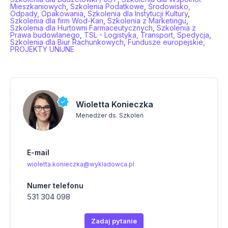
Mieszkaniowych
,
Szkolenia Podatkowe
,
Środowisko,
Odpady, Opakowania
,
Szkolenia dla Instytucji Kultury
,
Szkolenia dla firm Wod-Kan
,
Szkolenia z Marketingu
,
Szkolenia dla Hurtowni Farmaceutycznych
,
Szkolenia z
Prawa budowlanego
,
TSL - Logistyka, Transport, Spedycja
,
Szkolenia dla Biur Rachunkowych
,
Fundusze europejskie,
PROJEKTY UNIJNE
Wioletta Konieczka
Menedżer ds. Szkoleń
E-mail
wioletta.konieczka@wykladowca.pl
Numer telefonu
531 304 098
Zadaj pytanie