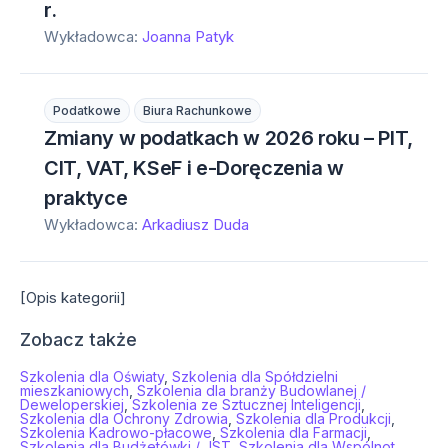
r.
Wykładowca:
Joanna Patyk
Podatkowe
Biura Rachunkowe
Zmiany w podatkach w 2026 roku – PIT,
CIT, VAT, KSeF i e-Doręczenia w
praktyce
Wykładowca:
Arkadiusz Duda
[Opis kategorii]
Zobacz także
Szkolenia dla Oświaty
,
Szkolenia dla Spółdzielni
mieszkaniowych
,
Szkolenia dla branży Budowlanej /
Deweloperskiej
,
Szkolenia ze Sztucznej Inteligencji
,
Szkolenia dla Ochrony Zdrowia
,
Szkolenia dla Produkcji
,
Szkolenia Kadrowo-płacowe
,
Szkolenia dla Farmacji
,
Szkolenia dla Budżetówki / JST
,
Szkolenia dla Wspólnot