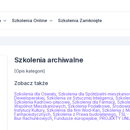
ń
Szkolenia Online
Szkolenia Zamknięte
Szkolenia archiwalne
[Opis kategorii]
Zobacz także
Szkolenia dla Oświaty
,
Szkolenia dla Spółdzielni mieszkani
Deweloperskiej
,
Szkolenia ze Sztucznej Inteligencji
,
Szkolen
Szkolenia Kadrowo-płacowe
,
Szkolenia dla Farmacji
,
Szkole
Wspólnot Mieszkaniowych
,
Szkolenia Podatkowe
,
Środowi
Instytucji Kultury
,
Szkolenia dla firm Wod-Kan
,
Szkolenia z M
Farmaceutycznych
,
Szkolenia z Prawa budowlanego
,
TSL -
Biur Rachunkowych
,
Fundusze europejskie, PROJEKTY UNI