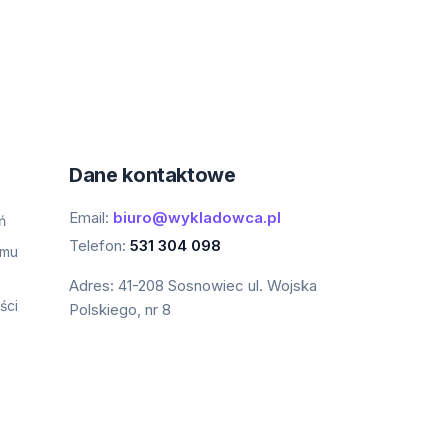
Dane kontaktowe
Email:
biuro@wykladowca.pl
ń
Telefon:
531 304 098
amu
Adres:
41-208 Sosnowiec ul. Wojska
ści
Polskiego, nr 8