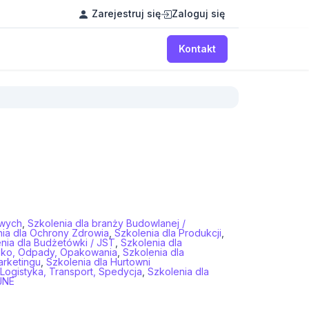
Zarejestruj się
Zaloguj się
Kontakt
owych
,
Szkolenia dla branży Budowlanej /
ia dla Ochrony Zdrowia
,
Szkolenia dla Produkcji
,
nia dla Budżetówki / JST
,
Szkolenia dla
sko, Odpady, Opakowania
,
Szkolenia dla
arketingu
,
Szkolenia dla Hurtowni
 Logistyka, Transport, Spedycja
,
Szkolenia dla
JNE