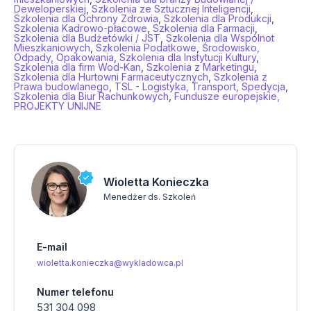
Deweloperskiej
,
Szkolenia ze Sztucznej Inteligencji
,
Szkolenia dla Ochrony Zdrowia
,
Szkolenia dla Produkcji
,
Szkolenia Kadrowo-płacowe
,
Szkolenia dla Farmacji
,
Szkolenia dla Budżetówki / JST
,
Szkolenia dla Wspólnot
Mieszkaniowych
,
Szkolenia Podatkowe
,
Środowisko,
Odpady, Opakowania
,
Szkolenia dla Instytucji Kultury
,
Szkolenia dla firm Wod-Kan
,
Szkolenia z Marketingu
,
Szkolenia dla Hurtowni Farmaceutycznych
,
Szkolenia z
Prawa budowlanego
,
TSL - Logistyka, Transport, Spedycja
,
Szkolenia dla Biur Rachunkowych
,
Fundusze europejskie,
PROJEKTY UNIJNE
Wioletta Konieczka
Menedżer ds. Szkoleń
E-mail
wioletta.konieczka@wykladowca.pl
Numer telefonu
531 304 098