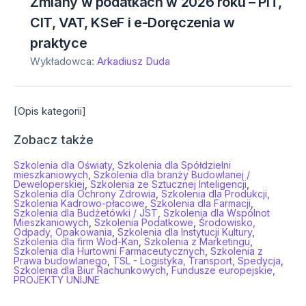
Zmiany w podatkach w 2026 roku – PIT,
CIT, VAT, KSeF i e-Doręczenia w
praktyce
Wykładowca:
Arkadiusz Duda
[Opis kategorii]
Zobacz także
Szkolenia dla Oświaty
,
Szkolenia dla Spółdzielni
mieszkaniowych
,
Szkolenia dla branży Budowlanej /
Deweloperskiej
,
Szkolenia ze Sztucznej Inteligencji
,
Szkolenia dla Ochrony Zdrowia
,
Szkolenia dla Produkcji
,
Szkolenia Kadrowo-płacowe
,
Szkolenia dla Farmacji
,
Szkolenia dla Budżetówki / JST
,
Szkolenia dla Wspólnot
Mieszkaniowych
,
Szkolenia Podatkowe
,
Środowisko,
Odpady, Opakowania
,
Szkolenia dla Instytucji Kultury
,
Szkolenia dla firm Wod-Kan
,
Szkolenia z Marketingu
,
Szkolenia dla Hurtowni Farmaceutycznych
,
Szkolenia z
Prawa budowlanego
,
TSL - Logistyka, Transport, Spedycja
,
Szkolenia dla Biur Rachunkowych
,
Fundusze europejskie,
PROJEKTY UNIJNE