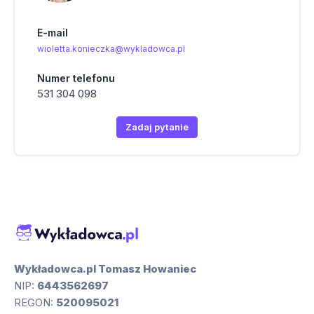
E-mail
wioletta.konieczka@wykladowca.pl
Numer telefonu
531 304 098
Zadaj pytanie
Wykładowca.pl Tomasz Howaniec
NIP:
6443562697
REGON:
520095021