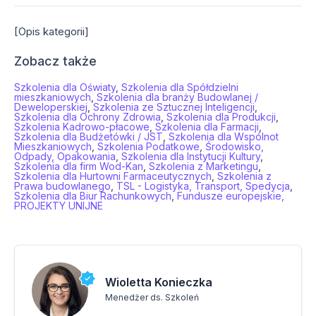
[Opis kategorii]
Zobacz także
Szkolenia dla Oświaty
,
Szkolenia dla Spółdzielni
mieszkaniowych
,
Szkolenia dla branży Budowlanej /
Deweloperskiej
,
Szkolenia ze Sztucznej Inteligencji
,
Szkolenia dla Ochrony Zdrowia
,
Szkolenia dla Produkcji
,
Szkolenia Kadrowo-płacowe
,
Szkolenia dla Farmacji
,
Szkolenia dla Budżetówki / JST
,
Szkolenia dla Wspólnot
Mieszkaniowych
,
Szkolenia Podatkowe
,
Środowisko,
Odpady, Opakowania
,
Szkolenia dla Instytucji Kultury
,
Szkolenia dla firm Wod-Kan
,
Szkolenia z Marketingu
,
Szkolenia dla Hurtowni Farmaceutycznych
,
Szkolenia z
Prawa budowlanego
,
TSL - Logistyka, Transport, Spedycja
,
Szkolenia dla Biur Rachunkowych
,
Fundusze europejskie,
PROJEKTY UNIJNE
Wioletta Konieczka
Menedżer ds. Szkoleń