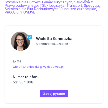
Szkolenia dla Hurtowni Farmaceutycznych
,
Szkolenia z
Prawa budowlanego
,
TSL - Logistyka, Transport, Spedycja
,
Szkolenia dla Biur Rachunkowych
,
Fundusze europejskie,
PROJEKTY UNIJNE
Wioletta Konieczka
Menedżer ds. Szkoleń
E-mail
wioletta.konieczka@wykladowca.pl
Numer telefonu
531 304 098
Zadaj pytanie