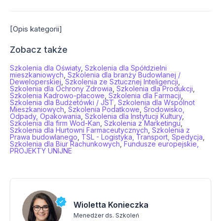
[Opis kategorii]
Zobacz także
Szkolenia dla Oświaty
,
Szkolenia dla Spółdzielni
mieszkaniowych
,
Szkolenia dla branży Budowlanej /
Deweloperskiej
,
Szkolenia ze Sztucznej Inteligencji
,
Szkolenia dla Ochrony Zdrowia
,
Szkolenia dla Produkcji
,
Szkolenia Kadrowo-płacowe
,
Szkolenia dla Farmacji
,
Szkolenia dla Budżetówki / JST
,
Szkolenia dla Wspólnot
Mieszkaniowych
,
Szkolenia Podatkowe
,
Środowisko,
Odpady, Opakowania
,
Szkolenia dla Instytucji Kultury
,
Szkolenia dla firm Wod-Kan
,
Szkolenia z Marketingu
,
Szkolenia dla Hurtowni Farmaceutycznych
,
Szkolenia z
Prawa budowlanego
,
TSL - Logistyka, Transport, Spedycja
,
Szkolenia dla Biur Rachunkowych
,
Fundusze europejskie,
PROJEKTY UNIJNE
Wioletta Konieczka
Menedżer ds. Szkoleń