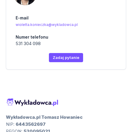
E-mail
wioletta.konieczka@wykladowca.pl
Numer telefonu
531 304 098
Zadaj pytanie
Wykładowca.pl Tomasz Howaniec
NIP:
6443562697
REGON:
520095021