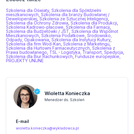
Szkolenia dla Oświaty
,
Szkolenia dla Spółdzielni
mieszkaniowych
,
Szkolenia dla branży Budowlanej /
Deweloperskiej
,
Szkolenia ze Sztucznej Inteligencji
,
Szkolenia dla Ochrony Zdrowia
,
Szkolenia dla Produkcji
,
Szkolenia Kadrowo-płacowe
,
Szkolenia dla Farmacji
,
Szkolenia dla Budżetówki / JST
,
Szkolenia dla Wspólnot
Mieszkaniowych
,
Szkolenia Podatkowe
,
Środowisko,
Odpady, Opakowania
,
Szkolenia dla Instytucji Kultury
,
Szkolenia dla firm Wod-Kan
,
Szkolenia z Marketingu
,
Szkolenia dla Hurtowni Farmaceutycznych
,
Szkolenia z
Prawa budowlanego
,
TSL - Logistyka, Transport, Spedycja
,
Szkolenia dla Biur Rachunkowych
,
Fundusze europejskie,
PROJEKTY UNIJNE
Wioletta Konieczka
Menedżer ds. Szkoleń
E-mail
wioletta.konieczka@wykladowca.pl