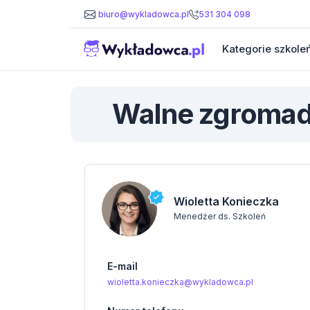
531 304 098
biuro@wykladowca.pl
Kategorie szkole
Walne zgromad
Wioletta Konieczka
Menedżer ds. Szkoleń
E-mail
wioletta.konieczka@wykladowca.pl