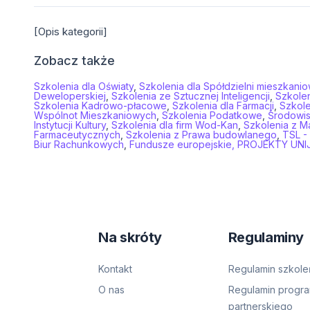
[Opis kategorii]
Zobacz także
Szkolenia dla Oświaty
,
Szkolenia dla Spółdzielni mieszkani
Deweloperskiej
,
Szkolenia ze Sztucznej Inteligencji
,
Szkolen
Szkolenia Kadrowo-płacowe
,
Szkolenia dla Farmacji
,
Szkole
Wspólnot Mieszkaniowych
,
Szkolenia Podatkowe
,
Środowi
Instytucji Kultury
,
Szkolenia dla firm Wod-Kan
,
Szkolenia z M
Farmaceutycznych
,
Szkolenia z Prawa budowlanego
,
TSL -
Biur Rachunkowych
,
Fundusze europejskie, PROJEKTY UNI
Na skróty
Regulaminy
Kontakt
Regulamin szkole
O nas
Regulamin progr
partnerskiego