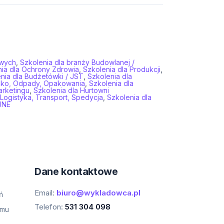
owych
,
Szkolenia dla branży Budowlanej /
ia dla Ochrony Zdrowia
,
Szkolenia dla Produkcji
,
nia dla Budżetówki / JST
,
Szkolenia dla
sko, Odpady, Opakowania
,
Szkolenia dla
arketingu
,
Szkolenia dla Hurtowni
 Logistyka, Transport, Spedycja
,
Szkolenia dla
JNE
Dane kontaktowe
Email:
biuro@wykladowca.pl
ń
Telefon:
531 304 098
amu