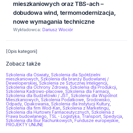
mieszkaniowych oraz TBS-ach –
dobudowa wind, termomodernizacja,
nowe wymagania techniczne
Wykładowca:
Dariusz Wociór
[Opis kategorii]
Zobacz także
Szkolenia dla Oświaty
,
Szkolenia dla Spółdzielni
mieszkaniowych
,
Szkolenia dla branży Budowlanej /
Deweloperskiej
,
Szkolenia ze Sztucznej Inteligencji
,
Szkolenia dla Ochrony Zdrowia
,
Szkolenia dla Produkcji
,
Szkolenia Kadrowo-płacowe
,
Szkolenia dla Farmacji
,
Szkolenia dla Budżetówki / JST
,
Szkolenia dla Wspólnot
Mieszkaniowych
,
Szkolenia Podatkowe
,
Środowisko,
Odpady, Opakowania
,
Szkolenia dla Instytucji Kultury
,
Szkolenia dla firm Wod-Kan
,
Szkolenia z Marketingu
,
Szkolenia dla Hurtowni Farmaceutycznych
,
Szkolenia z
Prawa budowlanego
,
TSL - Logistyka, Transport, Spedycja
,
Szkolenia dla Biur Rachunkowych
,
Fundusze europejskie,
PROJEKTY UNIJNE