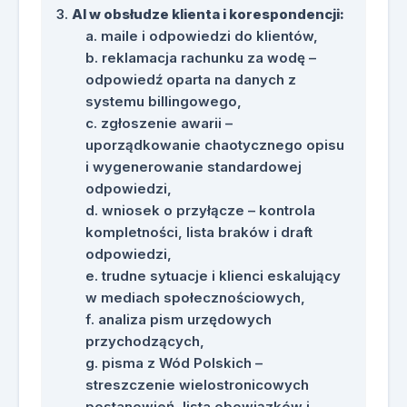
AI w obsłudze klienta i korespondencji:
zapłaty, pism do dewelopera,
maile i odpowiedzi do klientów,
komunikatów kryzysowych i
reklamacja rachunku za wodę –
tłumaczeń pism.
odpowiedź oparta na danych z
Zestaw case studies pokazujących
systemu billingowego,
zastosowanie AI w analizie danych
zgłoszenie awarii –
eksploatacyjnych i finansowych.
uporządkowanie chaotycznego opisu
Przykłady pracy z plikami Excel
i wygenerowanie standardowej
bezpośrednio w czacie, w tym
odpowiedzi,
analiza billingu, awarii sieci,
wniosek o przyłącze – kontrola
kosztów energii, budżetu i
kompletności, lista braków i draft
windykacji.
odpowiedzi,
Przykłady promptów do tworzenia
trudne sytuacje i klienci eskalujący
formuł, dashboardów, tabel
w mediach społecznościowych,
porównawczych i raportów
analiza pism urzędowych
zarządczych.
przychodzących,
Materiały dotyczące pracy z dużymi
pisma z Wód Polskich –
plikami PDF, raportami,
streszczenie wielostronicowych
dokumentami technicznymi,
postanowień, lista obowiązków i