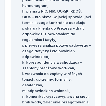
procedurami i aktami prawnymi.
harmonogram,
Przykłady zastosowania
pisma z RIO, NIK, UOKiK, RDOŚ,
NotebookLM jako wewnętrznej bazy
GIOŚ – kto pisze, w jakiej sprawie, jaki
wiedzy organizacji.
termin i czego konkretnie oczekuje,
Przykłady wykorzystania AI do
skarga klienta do Prezesa – draft
tworzenia i aktualizacji procedur
odpowiedzi z odwołaniem do
oraz instrukcji stanowiskowych.
regulaminu i taryfy,
Przykłady promptów do analizy
pierwsza analiza pozwu sądowego –
zaleceń pokontrolnych, tworzenia
czego dotyczy i kto powinien
procedury od zera oraz
odpowiedzieć,
sprawdzania spójności
korespondencja wychodząca –
dokumentów wewnętrznych.
szablony branżowe wod-kan,
Przykłady wykorzystania AI do
wezwania do zapłaty w różnych
analizy umów z kontrahentami,
tonach: uprzejmy, formalny,
porównywania ofert wykonawczych
ostateczny,
i przygotowywania uwag do umów.
odpowiedź na wniosek,
Scenariusze symulacji trudnych
komunikat kryzysowy: awaria sieci,
rozmów z klientem, deweloperem,
brak wody, zalecenie przegotowania,
urzędnikiem kontrolującym oraz