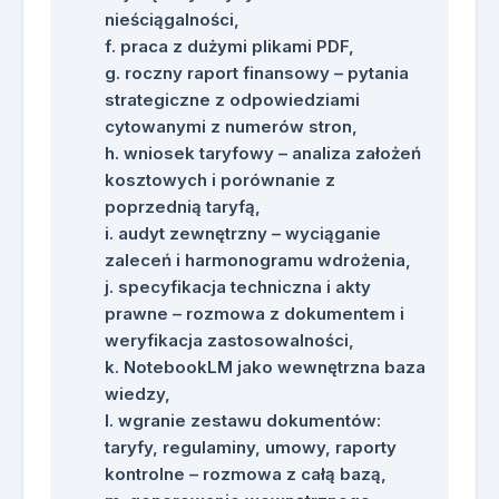
nieściągalności,
które można wykorzystać jako bazę
praca z dużymi plikami PDF,
wiedzy dla firmowych Asystentów
roczny raport finansowy – pytania
AI.
strategiczne z odpowiedziami
Przykłady dodatkowych
cytowanymi z numerów stron,
zastosowań ChatGPT w
wniosek taryfowy – analiza założeń
laboratorium, HR, komunikacji,
kosztowych i porównanie z
analizie opinii, wsparciu
poprzednią taryfą,
technicznym i tworzeniu materiałów
audyt zewnętrzny – wyciąganie
wewnętrznych.
zaleceń i harmonogramu wdrożenia,
Praktyczne inspiracje do dalszego
specyfikacja techniczna i akty
wdrażania AI w codziennej pracy
prawne – rozmowa z dokumentem i
spółki wodociągowo-kanalizacyjnej.
weryfikacja zastosowalności,
NotebookLM jako wewnętrzna baza
wiedzy,
wgranie zestawu dokumentów:
taryfy, regulaminy, umowy, raporty
kontrolne – rozmowa z całą bazą,