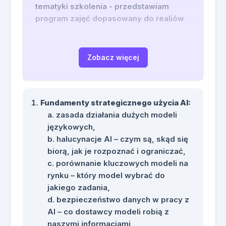
tematyki szkolenia - przedstawiam
program zajęć dopasowany do realiów
przedsiębiorstw wodociągowo-
kanalizacyjnych. Szkolenie obejmuje
praktyczne zastosowania AI w
Zobacz więcej
codziennej pracy spółek wod-kan oraz
aspekty wdrożenia AI w organizacji - z
uwzględnieniem regulacji NIS2 i
Fundamenty strategicznego użycia AI:
nowelizacji ustawy o krajowym
zasada działania dużych modeli
systemie cyberbezpieczeństwa.
językowych,
halucynacje AI – czym są, skąd się
Materiały dla każdego uczestnika
biorą, jak je rozpoznać i ograniczać,
szkolenia:
porównanie kluczowych modeli na
Każdy uczestnik szkolenia otrzyma
rynku – który model wybrać do
komplet materiałów wspierających
jakiego zadania,
praktyczne wykorzystanie ChatGPT i
bezpieczeństwo danych w pracy z
narzędzi AI w przedsiębiorstwie
AI – co dostawcy modeli robią z
wodociągowo-kanalizacyjnym.
naszymi informacjami,