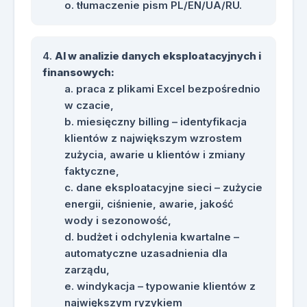
tłumaczenie pism PL/EN/UA/RU.
dziennikarzem.
Przykład promptu do
przeprowadzenia rozmowy próbnej
AI w analizie danych eksploatacyjnych i
z wirtualnym klientem.
finansowych:
Przykład promptu do uzyskania
praca z plikami Excel bezpośrednio
feedbacku po rozmowie próbnej.
w czacie,
Instrukcje tworzenia firmowych
miesięczny billing – identyfikacja
Asystentów AI dla działu BOK,
klientów z największym wzrostem
działu eksploatacji oraz zarządu.
zużycia, awarie u klientów i zmiany
Przykładowe instrukcje systemowe
faktyczne,
do skonfigurowania Asystenta AI
dane eksploatacyjne sieci – zużycie
dla Biura Obsługi Klienta.
energii, ciśnienie, awarie, jakość
Przykładowe instrukcje systemowe
wody i sezonowość,
do skonfigurowania Asystenta AI
budżet i odchylenia kwartalne –
dla działu eksploatacji.
automatyczne uzasadnienia dla
Przykładowe instrukcje systemowe
zarządu,
do skonfigurowania Asystenta AI
windykacja – typowanie klientów z
dla zarządu i kadry kierowniczej.
największym ryzykiem
Listy przykładowych dokumentów,