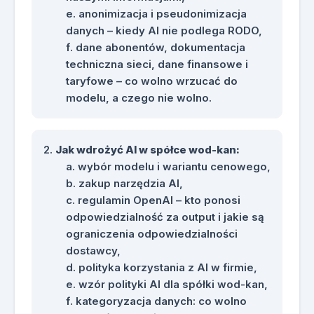
anonimizacja i pseudonimizacja
Prezentację szkoleniową
danych – kiedy AI nie podlega RODO,
obejmującą najważniejsze
dane abonentów, dokumentacja
zagadnienia omawiane podczas
techniczna sieci, dane finansowe i
zajęć.
taryfowe – co wolno wrzucać do
Materiały dotyczące strategicznego
modelu, a czego nie wolno.
i bezpiecznego wykorzystania AI w
organizacji.
Zestaw zasad dotyczących
Jak wdrożyć AI w spółce wod-kan:
kategoryzacji danych przy pracy z
wybór modelu i wariantu cenowego,
narzędziami AI.
zakup narzędzia AI,
Omówienie zasad anonimizacji i
regulamin OpenAI – kto ponosi
pseudonimizacji danych w
odpowiedzialność za output i jakie są
kontekście korzystania z AI.
ograniczenia odpowiedzialności
Instrukcję podstawowej pracy z
dostawcy,
ChatGPT, w tym ustawienia konta,
polityka korzystania z AI w firmie,
wybór modeli, tryby pracy,
wzór polityki AI dla spółki wod-kan,
dołączanie plików i tworzenie
kategoryzacja danych: co wolno
obrazów.