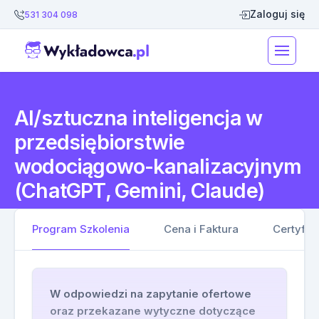
Zaloguj się
531 304 098
AI/sztuczna inteligencja w
przedsiębiorstwie
wodociągowo-kanalizacyjnym
(ChatGPT, Gemini, Claude)
Program Szkolenia
Cena i Faktura
Certyfik
W odpowiedzi na zapytanie ofertowe
oraz przekazane wytyczne dotyczące