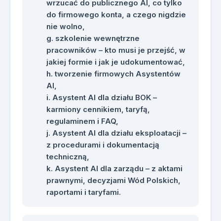
wrzucać do publicznego AI, co tylko
Praktyczny poradnik promptowania,
do firmowego konta, a czego nigdzie
zawierający dobre praktyki,
nie wolno,
przykłady skutecznych promptów
szkolenie wewnętrzne
oraz błędy, których należy unikać.
pracowników – kto musi je przejść, w
Zestaw przykładów wykorzystania
jakiej formie i jak je udokumentować,
AI w obsłudze klienta i
tworzenie firmowych Asystentów
korespondencji w spółce wod-kan.
AI,
Gotowe przykłady promptów do
Asystent AI dla działu BOK –
odpowiedzi na reklamacje
karmiony cennikiem, taryfą,
rachunków, zgłoszenia awarii,
regulaminem i FAQ,
wnioski o przyłącze oraz trudne
Asystent AI dla działu eksploatacji –
sytuacje z klientami.
z procedurami i dokumentacją
Przykłady promptów do analizy
techniczną,
pism urzędowych, w tym pism z
Asystent AI dla zarządu – z aktami
Wód Polskich, RIO, NIK, UOKiK,
prawnymi, decyzjami Wód Polskich,
RDOŚ i GIOŚ.
raportami i taryfami.
Przykłady promptów do
przygotowania korespondencji
wychodzącej, w tym wezwań do