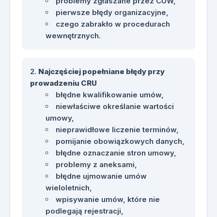
problemy zgłaszane przez CUW,
umowami wieloletnimi, zamówieniami
pierwsze błędy organizacyjne,
publicznymi oraz umowami
czego zabrakło w procedurach
cywilnoprawnymi.
wewnętrznych.
Szczególna uwaga zostanie poświęcona
zagadnieniom, które w pierwszych
dniach obowiązywania nowych
Najczęściej popełniane błędy przy
przepisów budziły największe
prowadzeniu CRU
wątpliwości.
błędne kwalifikowanie umów,
niewłaściwe określanie wartości
Wzory dokumentów dla uczestników:
umowy,
nieprawidłowe liczenie terminów,
checklistę obowiązków,
pomijanie obowiązkowych danych,
checklistę dla CUW,
błędne oznaczanie stron umowy,
wykaz umów podlegających i
problemy z aneksami,
niepodlegających wpisowi,
błędne ujmowanie umów
wzory dokumentów wewnętrznych,
wieloletnich,
zestaw najczęściej zadawanych
wpisywanie umów, które nie
pytań wraz z odpowiedziami,
podlegają rejestracji,