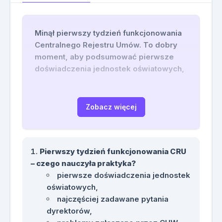
Minął pierwszy tydzień funkcjonowania
Centralnego Rejestru Umów. To dobry
moment, aby podsumować pierwsze
doświadczenia jednostek oświatowych,
zidentyfikować najczęściej pojawiające
się problemy oraz omówić rozwiązania,
które sprawdziły się w praktyce.
Zobacz więcej
Podczas szkolenia przeanalizujemy
rzeczywiste przypadki zgłaszane przez
Pierwszy tydzień funkcjonowania CRU
szkoły, przedszkola, placówki
– czego nauczyła praktyka?
oświatowe, centra usług wspólnych oraz
pierwsze doświadczenia jednostek
jednostki samorządu terytorialnego.
oświatowych,
Omówimy, jakie umowy rzeczywiście
najczęściej zadawane pytania
należy ujawniać, jakie dane podlegają
dyrektorów,
publikacji, jak postępować z aneksami,