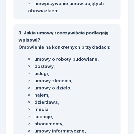
omówienie najczęściej
niewpisywanie umów objętych
popełnianych
obowiązkiem.
To szkolenie ma charakter warsztatowy
i jest ukierunkowane na praktyczne
rozwiązanie problemów.
Jakie umowy rzeczywiście podlegają
wpisowi?
Omówienie na konkretnych przykładach:
umowy o roboty budowlane,
dostawy,
usługi,
umowy zlecenia,
umowy o dzieło,
najem,
dzierżawa,
media,
licencje,
abonamenty,
umowy informatyczne,