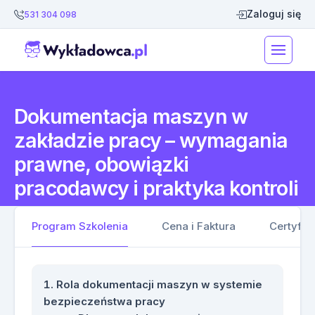
Zaloguj się
531 304 098
Dokumentacja maszyn w
zakładzie pracy – wymagania
prawne, obowiązki
pracodawcy i praktyka kontroli
Program Szkolenia
Cena i Faktura
Certyfik
Rola dokumentacji maszyn w systemie
bezpieczeństwa pracy