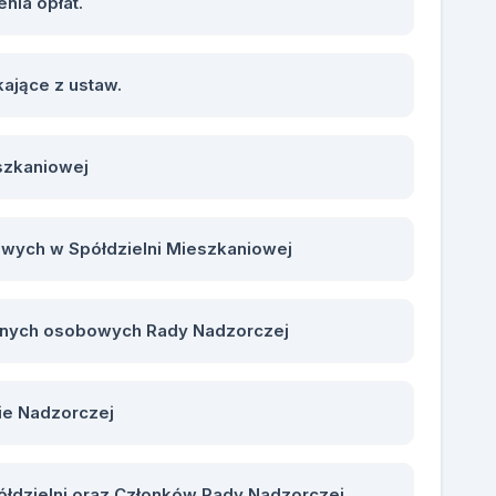
nia opłat.
ające z ustaw.
eszkaniowej
wych w Spółdzielni Mieszkaniowej
anych osobowych Rady Nadzorczej
ie Nadzorczej
ółdzielni oraz Członków Rady Nadzorczej