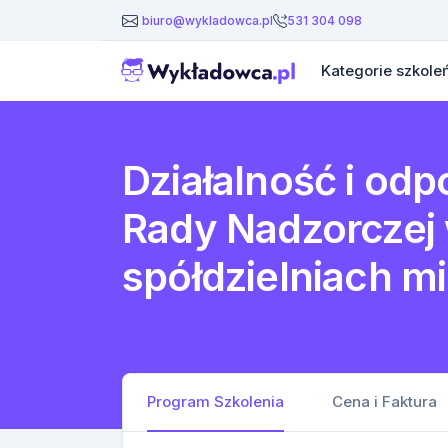
531 304 098
biuro@wykladowca.pl
Kategorie szkole
Działalność i od
Rady Nadzorczej
spółdzielniach 
Program Szkolenia
Cena i Faktura