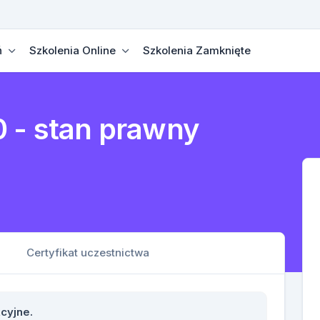
ń
Szkolenia Online
Szkolenia Zamknięte
 - stan prawny
Certyfikat uczestnictwa
kcyjne.