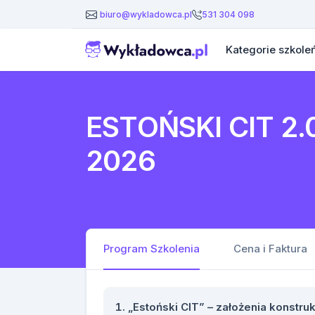
531 304 098
biuro@wykladowca.pl
Kategorie szkole
ESTOŃSKI CIT 2.0
2026
Program Szkolenia
Cena i Faktura
„Estoński CIT” – założenia konstru