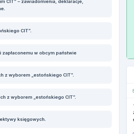
im CIT” – zawiadomienia, deklaracje,
ne.
ońskiego CIT”.
wi zapłaconemu w obcym państwie
h z wyborem „estońskiego CIT”.
h z wyborem „estońskiego CIT”.
pektywy księgowych.