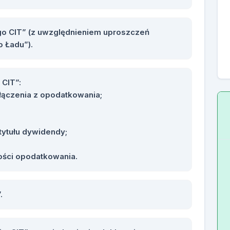
go CIT” (z uwzględnieniem uproszczeń
 Ładu”).
CIT”:
łączenia z opodatkowania;
ytułu dywidendy;
ości opodatkowania.
.