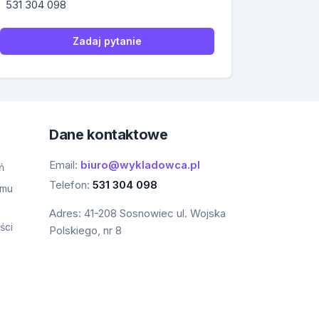
531 304 098
Zadaj pytanie
Dane kontaktowe
Email:
biuro@wykladowca.pl
ń
Telefon:
531 304 098
amu
Adres:
41-208 Sosnowiec ul. Wojska
ści
Polskiego, nr 8