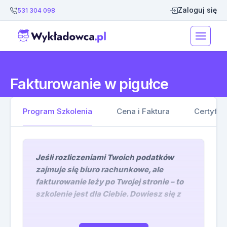
Zaloguj się
531 304 098
Fakturowanie w pigułce
Program Szkolenia
Cena i Faktura
Certyfik
Jeśli rozliczeniami Twoich podatków
zajmuje się biuro rachunkowe, ale
fakturowanie leży po Twojej stronie – to
szkolenie jest dla Ciebie. Dowiesz się z
niego, jak powinna wyglądać prawidłowa
faktura i w jakim terminie powinna zostać