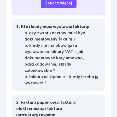
wystawiona; gdzie szukać informacji nt
Zobacz więcej
faktur; jak naprawić błędy na fakturach i
na co zwrócić uwagę przy fakturach
zakupowych. Ponadto omówione
Kto i kiedy musi wystawić fakturę:
zostaną podstawowe różnice pomiędzy
czy zwrot kosztów musi być
fakturowaniem teraz a fakturowaniem w
dokumentowany fakturą ?
KSeF.
kiedy nie ma obowiązku
wystawienia faktury VAT – jak
dokumentować kary umowne,
odszkodowania, składki
członkowskie ?
faktura na żądanie – kiedy trzeba ją
wystawić ?
Faktura papierowa, faktura
elektroniczna i faktura
ustrukturyzowana: