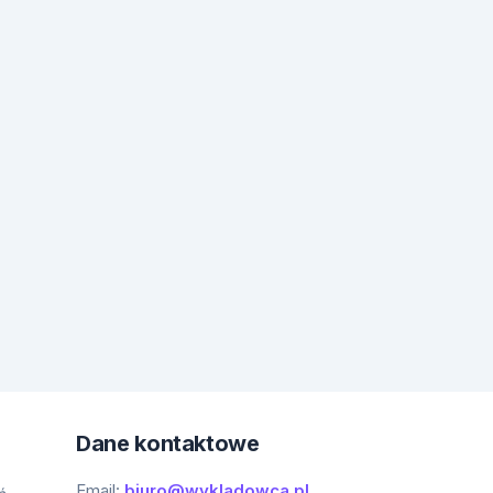
Dane kontaktowe
Email:
biuro@wykladowca.pl