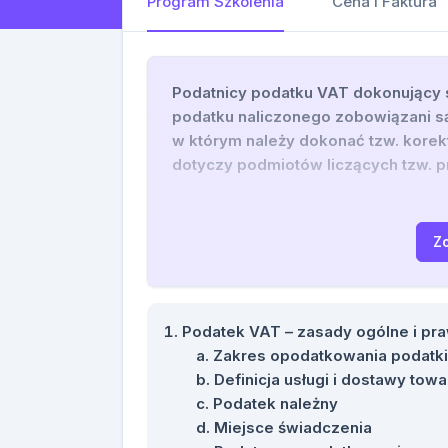
Program Szkolenia
Cena i Faktura
Podatnicy podatku VAT dokonujący s
podatku naliczonego zobowiązani są 
w którym należy dokonać tzw. korek
dotyczy podmiotów liczących tzw. 
publicznych rezygnacja z odliczeni
na zarzut naruszenia dyscypliny fina
wiedza na temat sposobów liczenia 
Z
dokonywania korekt rocznych z tego 
kompleksową wiedzę w jaki sposób na
prewspółczynnika oraz jak dokonać 
Podatek VAT – zasady ogólne i pra
konkretne przypadki oraz liczyli pr
Zakres opodatkowania podatk
Poruszone zostaną także inne zagad
Definicja usługi i dostawy tow
podatkowych oraz odpowiedzialność
Podatek należny
miał możliwość zadawania pytań zaró
Miejsce świadczenia
zakończeniu.