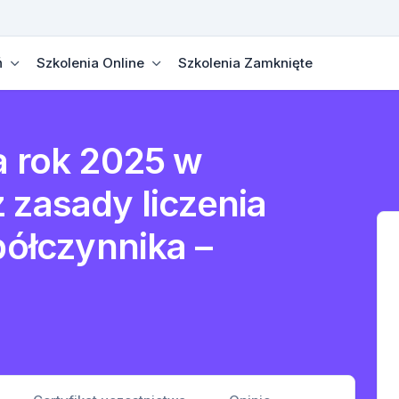
ń
Szkolenia Online
Szkolenia Zamknięte
a rok 2025 w
 zasady liczenia
półczynnika –