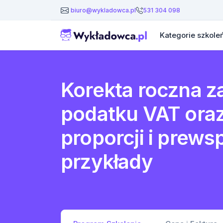
531 304 098
biuro@wykladowca.pl
Kategorie szkole
Korekta roczna z
podatku VAT oraz
proporcji i prews
przykłady