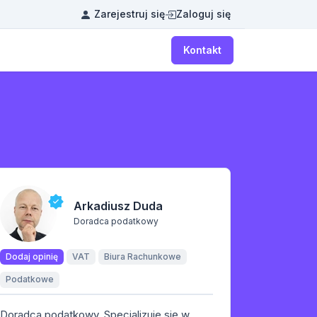
Zarejestruj się
Zaloguj się
Kontakt
Arkadiusz Duda
Doradca podatkowy
Dodaj opinię
VAT
Biura Rachunkowe
Podatkowe
Doradca podatkowy. Specjalizuje się w