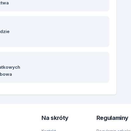
ctwa
adzie
atkowych
rbowa
Na skróty
Regulaminy