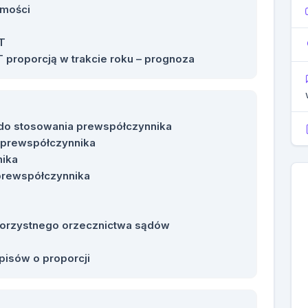
omości
AT
 proporcją w trakcie roku – prognoza
 do stosowania prewspółczynnika
 prewspółczynnika
nika
 prewspółczynnika
korzystnego orzecznictwa sądów
isów o proporcji