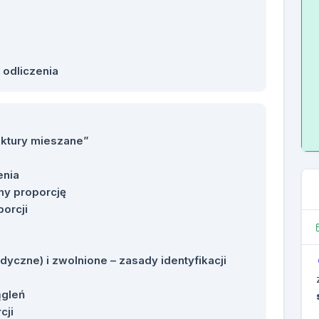
 odliczenia
aktury mieszane”
enia
my proporcję
orcji
yczne) i zwolnione – zasady identyfikacji
ągleń
cji