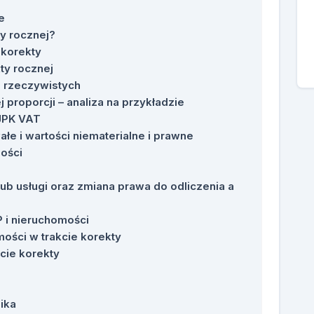
e
y rocznej?
 korekty
ty rocznej
h rzeczywistych
 proporcji – analiza na przykładzie
JPK VAT
wałe i wartości niematerialne i prawne
mości
ub usługi oraz zmiana prawa do odliczenia a
 i nieruchomości
ości w trakcie korekty
kcie korekty
ika