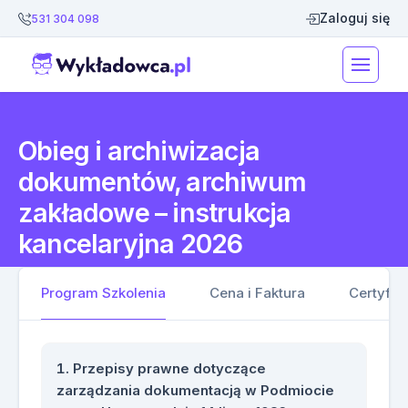
Zaloguj się
531 304 098
Obieg i archiwizacja
dokumentów, archiwum
zakładowe – instrukcja
kancelaryjna 2026
Program Szkolenia
Cena i Faktura
Certyfik
Przepisy prawne dotyczące
zarządzania dokumentacją w Podmiocie