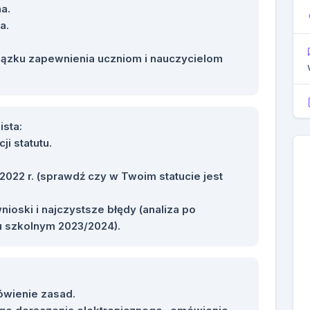
a.
a.
iązku zapewnienia uczniom i nauczycielom
ista:
i statutu.
022 r. (sprawdź czy w Twoim statucie jest
ioski i najczystsze błędy (analiza po
ku szkolnym 2023/2024).
ówienie zasad.