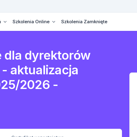
ń
Szkolenia Online
Szkolenia Zamknięte
 dla dyrektorów
- aktualizacja
025/2026 -