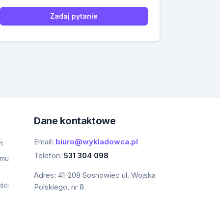
Zadaj pytanie
Dane kontaktowe
Email:
biuro@wykladowca.pl
ń
Telefon:
531 304 098
amu
Adres:
41-208 Sosnowiec ul. Wojska
ści
Polskiego, nr 8