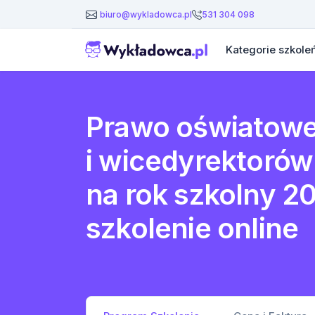
531 304 098
biuro@wykladowca.pl
Kategorie szkole
Prawo oświatowe
i wicedyrektorów 
na rok szkolny 2
szkolenie online