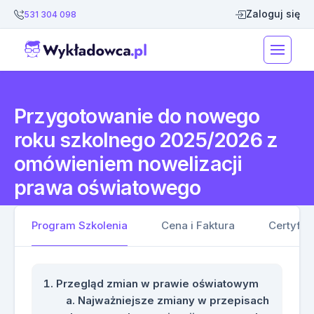
Zaloguj się
531 304 098
Przygotowanie do nowego
roku szkolnego 2025/2026 z
omówieniem nowelizacji
prawa oświatowego
Program Szkolenia
Cena i Faktura
Certyfik
Przegląd zmian w prawie oświatowym
Najważniejsze zmiany w przepisach