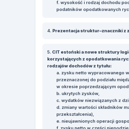
wysokość i rodzaj dochodu po
podatników opodatkowanych ryc
Prezentacja struktur–znaczniki z 
CIT estoński a nowe struktury log
korzystających z opodatkowania ry
rodzajów dochodów z tytułu:
zysku netto wypracowanego w 
przeznaczonej do podziału międz
w okresie poprzedzającym opod
ukrytych zysków,
wydatków niezwiązanych z dzi
zmiany wartości składników ma
przekształcenia),
nieujawnionych operacji gosp
zysku netto w części niepodzie