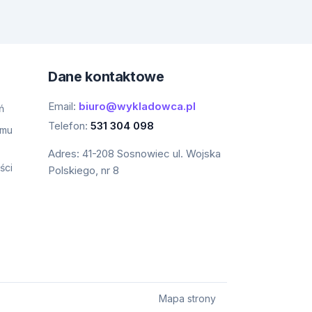
Dane kontaktowe
Email:
biuro@wykladowca.pl
ń
Telefon:
531 304 098
amu
Adres:
41-208 Sosnowiec ul. Wojska
ści
Polskiego, nr 8
Mapa strony