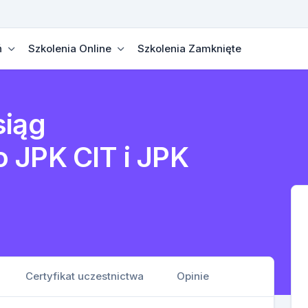
ń
Szkolenia Online
Szkolenia Zamknięte
siąg
 JPK CIT i JPK
Certyfikat uczestnictwa
Opinie