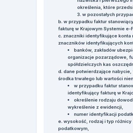
nazwiska i pierwszego i
określenia, które przeds
w pozostałych przypad
w przypadku faktur stanowiąc
fakturę w Krajowym Systemie e-Fa
znaczniki identyfikujące kon
znaczników identyfikujących kont
banków, zakładów ubezpie
organizacje pozarządowe, f
spółdzielczych kas oszczę
dane potwierdzające nabycie, 
środka trwałego lub wartości niem
w przypadku faktur stan
identyfikujący fakturę w Kra
określenie rodzaju dowod
wykreślenie z ewidencji,
numer identyfikacji podat
wysokość, rodzaj i typ różnic
podatkowym,