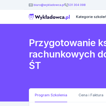
531 304 098
biuro@wykladowca.pl
Kategorie szkole
Przygotowanie k
rachunkowych do
ŚT
Program Szkolenia
Cena i Faktura