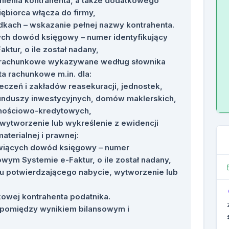
mienia kontrahenta, a także dodatkowego
iębiorca włącza do firmy,
kach – wskazanie pełnej nazwy kontrahenta.
ych dowód księgowy – numer identyfikujący
ktur, o ile został nadany,
ta rachunkowe wykazywane według słownika
a rachunkowe m.in. dla:
czeń i zakładów reasekuracji, jednostek,
unduszy inwestycyjnych, domów maklerskich,
dnościowo-kredytowych,
wytworzenie lub wykreślenie z ewidencji
aterialnej i prawnej:
owiących dowód księgowy – numer
jowym Systemie e-Faktur, o ile został nadany,
u potwierdzającego nabycie, wytworzenie lub
kowej kontrahenta podatnika.
y pomiędzy wynikiem bilansowym i