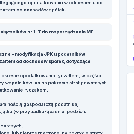
dlegającego opodatkowaniu w odniesieniu do
załtem od dochodów spółek.
załączników nr 1 -7 do rozporządzenia MF.
iczne – modyfikacja JPK u podatników
czałtem od dochodów spółek, dotyczące
okresie opodatkowania ryczałtem, w części
y wspólników lub na pokrycie strat powstałych
atkowanie ryczałtem,
ałalnością gospodarczą podatnika,
jątku (w przypadku łączenia, podziału,
odarczych,
lonej lub nieprzeznaczonej na pokrycie straty