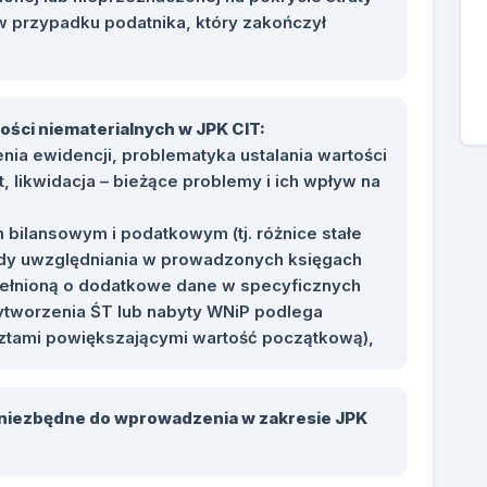
 w przypadku podatnika, który zakończył
ości niematerialnych w JPK CIT:
a ewidencji, problematyka ustalania wartości
, likwidacja – bieżące problemy i ich wpływ na
 bilansowym i podatkowym (tj. różnice stałe
ady uwzględniania w prowadzonych księgach
ełnioną o dodatkowe dane w specyficznych
ytworzenia ŚT lub nabyty WNiP podlega
sztami powiększającymi wartość początkową),
 niezbędne do wprowadzenia w zakresie JPK