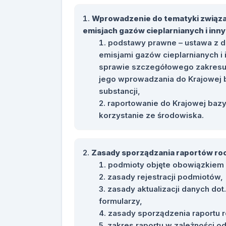
Wprowadzenie do tematyki związa
emisjach gazów cieplarnianych i inny
podstawy prawne – ustawa z dn
emisjami gazów cieplarnianych i 
sprawie szczegółowego zakresu 
jego wprowadzania do Krajowej b
substancji,
raportowanie do Krajowej bazy
korzystanie ze środowiska.
Zasady sporządzania raportów roc
podmioty objęte obowiązkiem s
zasady rejestracji podmiotów,
zasady aktualizacji danych dot
formularzy,
zasady sporządzenia raportu 
zakres raportu w zależności od