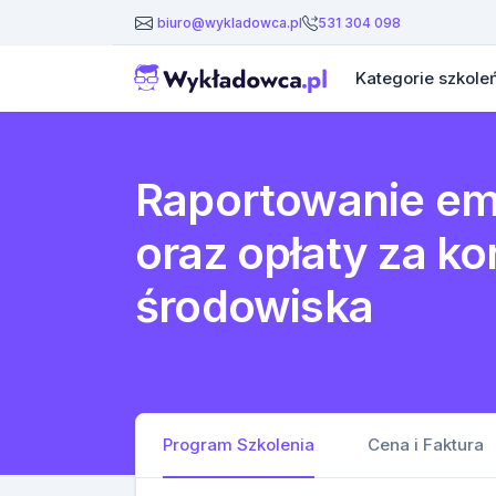
531 304 098
biuro@wykladowca.pl
Kategorie szkole
Raportowanie emi
oraz opłaty za ko
środowiska
Program Szkolenia
Cena i Faktura