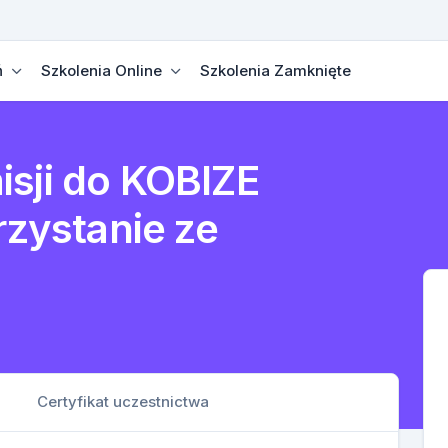
ń
Szkolenia Online
Szkolenia Zamknięte
sji do KOBIZE
rzystanie ze
Certyfikat uczestnictwa