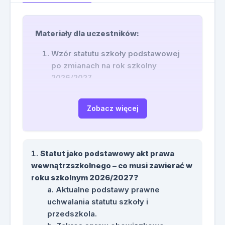
Materiały dla uczestników:
Wzór statutu szkoły podstawowej
po zmianach na rok szkolny
2026/2027.
Wzór statutu przedszkola po
zmianach na rok szkolny 2026/2027.
Zobacz więcej
Wzór statutu zespołu szkolno-
przedszkolnego.
Checklista zgodności statutu z
ustawą o prawach i obowiązkach
Statut jako podstawowy akt prawa
ucznia.
wewnątrzszkolnego – co musi zawierać w
Lista zapisów wymagających
roku szkolnym 2026/2027?
usunięcia lub modyfikacji.
Aktualne podstawy prawne
Wzory uchwał dotyczących
uchwalania statutu szkoły i
nowelizacji statutu.
przedszkola.