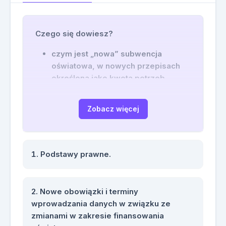
Czego się dowiesz?
czym jest „nowa” subwencja
oświatowa, w nowych przepisach
określona jako kwota potrzeb
oświatowych?
jakie są nowe terminy związane z
Zobacz więcej
naliczaniem i weryfikacją kwoty
potrzeb oświatowych w SIO?
jakie konsekwencje grożą
samorządom za błędnie wypełnione
Podstawy prawne.
dane w aplikacji SIO?
jaki sposób zmienia się sposób
naliczania środków na kształcenie
Nowe obowiązki i terminy
specjalne uczniów z
wprowadzania danych w związku ze
niepełnosprawnością sprzężoną,
zmianami w zakresie finansowania
autyzmem i zespołem aspergea?