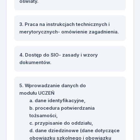
oświaty.
jakie obowiązki ma dyrektor szkoły
w związku z nowym zakresem
danych, które mają być
Praca na instrukcjach technicznych i
wprowadzane do SIO?
merytorycznych- omówienie zagadnienia.
dlaczego poprawne wprowadzanie
danych do SIO ma kluczowe
znaczenie dla samorządów?
Dostęp do SIO- zasady i wzory
jakie nowe funkcjonalności i zmiany
dokumentów.
wprowadzono w aplikacji SIO?
jakie dane dotyczące nauczycieli
muszą zostać uwzględnione w
Wprowadzanie danych do
subwencji oświatowej w nowym
modułu UCZEŃ
systemie SIO?
dane identyfikacyjne,
na czym polegają zmiany w
procedura potwierdzania
przypisywaniu uczniów do
tożsamości,
oddziałów podstawowych i
przypisanie do oddziału,
dodatkowych w aplikacji SIO?
dane dziedzinowe (dane dotyczące
jakie są potencjalne skutki
obowiązku szkolnego i obowiązku