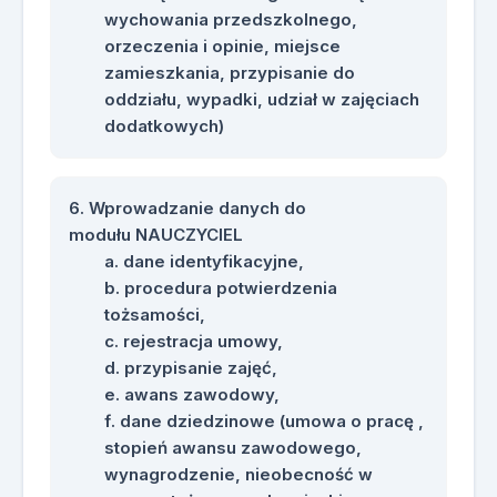
finansowe dla samorządów
wychowania przedszkolnego,
wynikające z błędów w danych SIO?
orzeczenia i opinie, miejsce
w jaki sposób weryfikacja danych
zamieszkania, przypisanie do
na poziomie SIO wpływa na korekty
oddziału, wypadki, udział w zajęciach
subwencji oświatowej?
dodatkowych)
Wprowadzanie danych do
modułu NAUCZYCIEL
dane identyfikacyjne,
procedura potwierdzenia
tożsamości,
rejestracja umowy,
przypisanie zajęć,
awans zawodowy,
dane dziedzinowe (umowa o pracę ,
stopień awansu zawodowego,
wynagrodzenie, nieobecność w