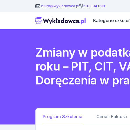
531 304 098
biuro@wykladowca.pl
Kategorie szkole
Zmiany w podatk
roku – PIT, CIT, V
Doręczenia w pr
Program Szkolenia
Cena i Faktura