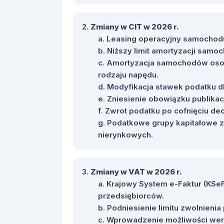
Zmiany w CIT w 2026 r.
Leasing operacyjny samochodu
Niższy limit amortyzacji sam
Amortyzacja samochodów osobo
rodzaju napędu.
Modyfikacja stawek podatku d
Zniesienie obowiązku publikacj
Zwrot podatku po cofnięciu dec
Podatkowe grupy kapitałowe z
nierynkowych.
Zmiany w VAT w 2026 r.
Krajowy System e-Faktur (KSe
przedsiębiorców.
Podniesienie limitu zwolnieni
Wprowadzenie możliwości weryf