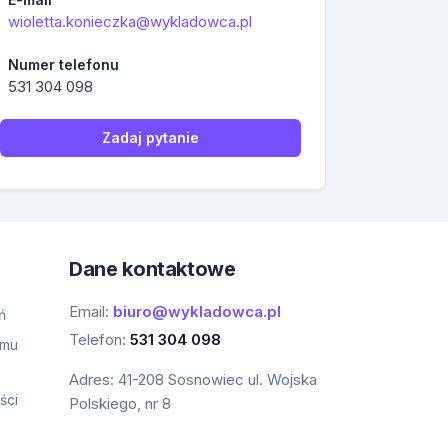
wioletta.konieczka@wykladowca.pl
Numer telefonu
531 304 098
Zadaj pytanie
Dane kontaktowe
Email:
biuro@wykladowca.pl
ń
Telefon:
531 304 098
amu
Adres:
41-208 Sosnowiec ul. Wojska
ści
Polskiego, nr 8