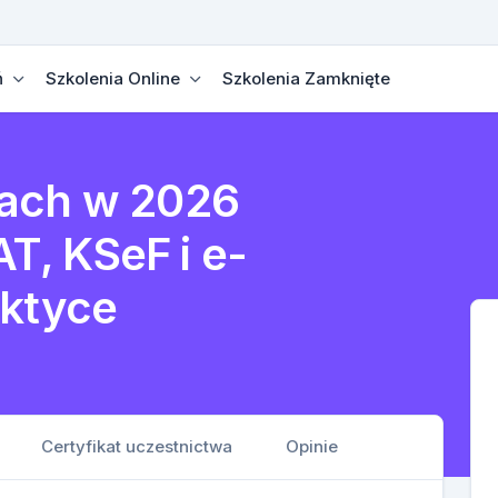
ń
Szkolenia Online
Szkolenia Zamknięte
ach w 2026
AT, KSeF i e-
aktyce
Certyfikat uczestnictwa
Opinie