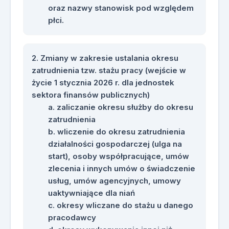
ustawa o minimalnym wynagrodzeniu za
oraz nazwy stanowisk pod względem
pracę, ustawa zasiłkowa, ustawa o
płci.
ZFŚS, dokumentowanie prawa do
zasiłku opiekuńczego.
Zmiany w zakresie ustalania okresu
Materiały szkoleniowe
zatrudnienia tzw. stażu pracy (wejście w
Każdy uczestnik otrzyma bogate
życie 1 stycznia 2026 r. dla jednostek
materiały szkoleniowe w formacie PDF
sektora finansów publicznych)
oraz linki do bieżącej weryfikacji stanu
zaliczanie okresu służby do okresu
prac związanych z wdrożeniem nowych
zatrudnienia
przepisów prawnych.
wliczenie do okresu zatrudnienia
działalności gospodarczej (ulga na
start), osoby współpracujące, umów
zlecenia i innych umów o świadczenie
usług, umów agencyjnych, umowy
uaktywniające dla niań
okresy wliczane do stażu u danego
pracodawcy