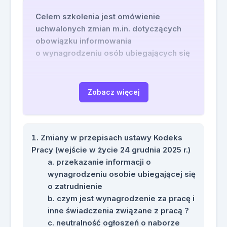
Celem szkolenia jest omówienie
uchwalonych zmian m.in. dotyczących
obowiązku informowania
o wynagrodzeniu osób ubiegających się
o zatrudnienie (wejście w życie 24
grudnia 2024 r.), zaliczania nowych
okresów do okresu zatrudnienia
Zobacz więcej
(wejście w życie 1 stycznia 2026 r. dla
jednostek sektora finansów
publicznych), czy zmiana wysokości
Zmiany w przepisach ustawy Kodeks
minimalnego wynagrodzenia i jej wpływ
Pracy (wejście w życie 24 grudnia 2025 r.)
na rozliczanie świadczeń ze stosunku
przekazanie informacji o
pracy.
wynagrodzeniu osobie ubiegającej się
Pracodawcy muszą być przygotowani
o zatrudnienie
na kolejne liczne zmiany, które wejdą w
czym jest wynagrodzenie za pracę i
życie w 2026 r., a wynikają z projektów
inne świadczenia związane z pracą ?
ustaw i rozporządzeń dotyczących m.in.
neutralność ogłoszeń o naborze