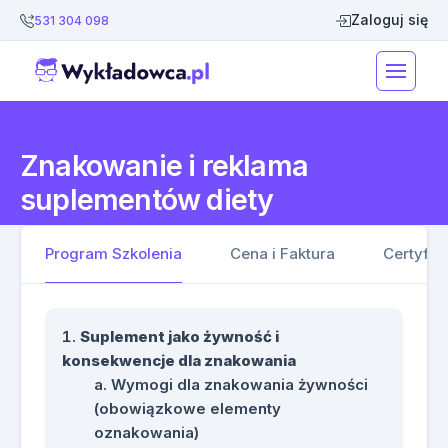
Zaloguj się
531 304 098
Znakowanie i reklama
suplementów diety
Program Szkolenia
Cena i Faktura
Certyfik
Suplement jako żywność i
konsekwencje dla znakowania
Wymogi dla znakowania żywności
(obowiązkowe elementy
oznakowania)