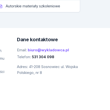
Autorskie materiały szkoleniowe
Dane kontaktowe
Email:
biuro@wykladowca.pl
ń
Telefon:
531 304 098
amu
Adres:
41-208 Sosnowiec ul. Wojska
ści
Polskiego, nr 8