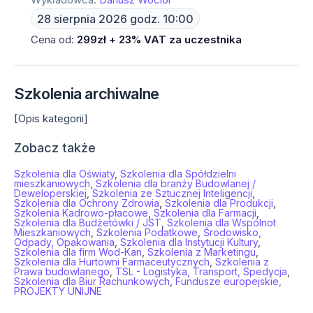
28 sierpnia 2026 godz. 10:00
Cena od:
299zł + 23% VAT za uczestnika
Szkolenia archiwalne
[Opis kategorii]
Zobacz także
Szkolenia dla Oświaty
,
Szkolenia dla Spółdzielni
mieszkaniowych
,
Szkolenia dla branży Budowlanej /
Deweloperskiej
,
Szkolenia ze Sztucznej Inteligencji
,
Szkolenia dla Ochrony Zdrowia
,
Szkolenia dla Produkcji
,
Szkolenia Kadrowo-płacowe
,
Szkolenia dla Farmacji
,
Szkolenia dla Budżetówki / JST
,
Szkolenia dla Wspólnot
Mieszkaniowych
,
Szkolenia Podatkowe
,
Środowisko,
Odpady, Opakowania
,
Szkolenia dla Instytucji Kultury
,
Szkolenia dla firm Wod-Kan
,
Szkolenia z Marketingu
,
Szkolenia dla Hurtowni Farmaceutycznych
,
Szkolenia z
Prawa budowlanego
,
TSL - Logistyka, Transport, Spedycja
,
Szkolenia dla Biur Rachunkowych
,
Fundusze europejskie,
PROJEKTY UNIJNE