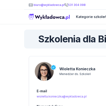
531 304 098
biuro@wykladowca.pl
Kategorie szkole
Szkolenia dla 
Wioletta Konieczka
Menedżer ds. Szkoleń
E-mail
wioletta.konieczka@wykladowca.pl